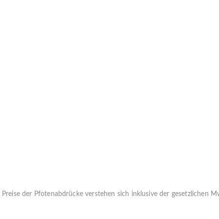
 Preise der Pfotenabdrücke verstehen sich inklusive der gesetzlichen M
Folgende Varianten von Pfotenabdrücke bieten wir ihnen zur Zeit an