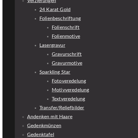
Verzierungen
24 Karat Gold
Folienbeschriftung
Folienschrift
Folienmotive
Lasergravur
Gravurschrift
Gravurmotive
Sparkling Star
Fotoveredelung
Motivveredelung
Textveredelung
Transfer/Reliefbilder
Andenken mit Haare
Gedenkmünzen
Gedenktafel