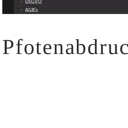
DSGVO
AGB’s
Pfotenabdru