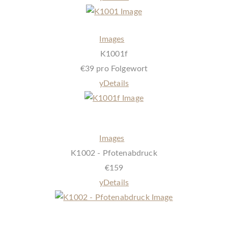
Spezielle 24 Karat Gold Veredelung – Auf jeder Urne möglich
Images
K1001f
€
39 pro Folgewort
y
Details
Spezielle 24 Karat Gold Veredelung – Auf jeder Urne möglich –
Folgewort
Images
K1002 - Pfotenabdruck
€
159
y
Details
Spezielle 24 Karat Gold Veredelung des Pfotenabdruck ihres
Lieblings. Auf fast jeder Urne möglich