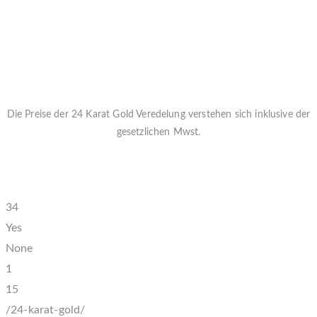
Die Preise der 24 Karat Gold Veredelung verstehen sich inklusive der
gesetzlichen Mwst.
Diese exklusive Veredelung in 24 Karat Gold Veredelung wird per
Hand aufgetragen und kann auf fast jede Urne angebracht werden
34
Yes
None
1
15
/24-karat-gold/