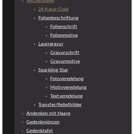
Verzierungen
24 Karat Gold
Folienbeschriftung
Folienschrift
Folienmotive
Lasergravur
Gravurschrift
Gravurmotive
Sparkling Star
Fotoveredelung
Motivveredelung
Textveredelung
Transfer/Reliefbilder
Andenken mit Haare
Gedenkmünzen
Gedenktafel