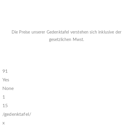
Die Preise unserer Gedenktafel verstehen sich inklusive der
gesetzlichen Mwst.
Jede Schieferplatte ist ein Unikat und ist ein
hochwertiges
Reliefportrait ihres Lieblings
91
Yes
None
1
15
/gedenktafel/
x