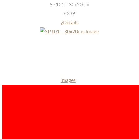
SP101 - 30x20cm
€
239
y
Details
Ein einzigartiges Symbol der Verbundenheit – unsere Schieferplatten
(30×20cm) mit dem individuellen Bild ihres Lieblings welches durch
den einzigartigen RELIEFDRUCK auf eine Schieferplatte verewigt
wird
Images