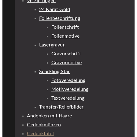
Verzierungen
24 Karat Gold
Folienbeschriftung
Folienschrift
Folienmotive
Lasergravur
Gravurschrift
Gravurmotive
Sparkling Star
Fotoveredelung
Motivveredelung
Textveredelung
Transfer/Reliefbilder
Andenken mit Haare
Gedenkmünzen
Gedenktafel