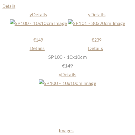
Details
y
Details
y
Details
SP100 - 10x10cm
SP101 - 30x20cm
€
149
€
239
Details
Details
SP100 - 10x10cm
€
149
y
Details
Ein einzigartiges Symbol der Verbundenheit – unsere Schieferplatten
(10x10cm) mit dem individuellen Bild ihres Lieblings welches durch
den einzigartigen RELIEFDRUCK auf eine Schieferplatte verewigt
wird
Images