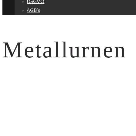
DSGVO
AGB’s
Metallurnen