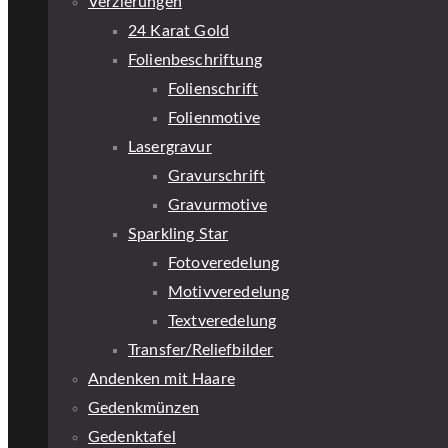
Verzierungen
24 Karat Gold
Folienbeschriftung
Folienschrift
Folienmotive
Lasergravur
Gravurschrift
Gravurmotive
Sparkling Star
Fotoveredelung
Motivveredelung
Textveredelung
Transfer/Reliefbilder
Andenken mit Haare
Gedenkmünzen
Gedenktafel