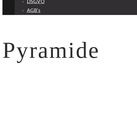
DSGVO
AGB’s
Pyramide