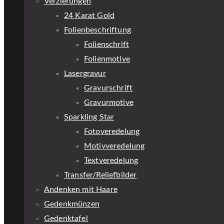
Verzierungen
24 Karat Gold
Folienbeschriftung
Folienschrift
Folienmotive
Lasergravur
Gravurschrift
Gravurmotive
Sparkling Star
Fotoveredelung
Motivveredelung
Textveredelung
Transfer/Reliefbilder
Andenken mit Haare
Gedenkmünzen
Gedenktafel