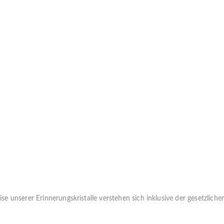
E
ise unserer Erinnerungskristalle verstehen sich inklusive der gesetzlich
D1-8) beträgt ca.
3-4 Wochen.
Für alle anderen Kristalle beträgt die Liefe