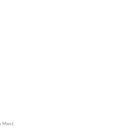
en Mwst.
rzeit ca.
6-8 Wochen