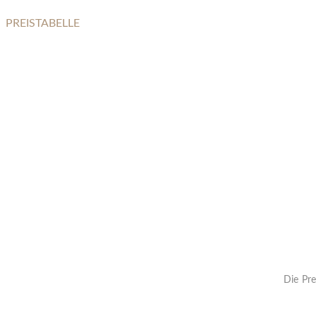
PREISTABELLE
ERINNERUNGSKRISTALL
Die Pre
Die Lieferzeit (für I