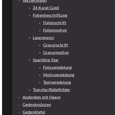
Verzierungen
24 Karat Gold
Folienbeschriftung
Folienschrift
Folienmotive
Lasergravur
Gravurschrift
Gravurmotive
Sparkling Star
Fotoveredelung
Motivveredelung
Textveredelung
Transfer/Reliefbilder
Andenken mit Haare
Gedenkmünzen
Gedenktafel