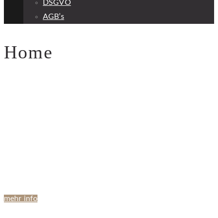
DSGVO
AGB’s
Home
“Lieben heißt,
auch gehen lassen”
mehr info