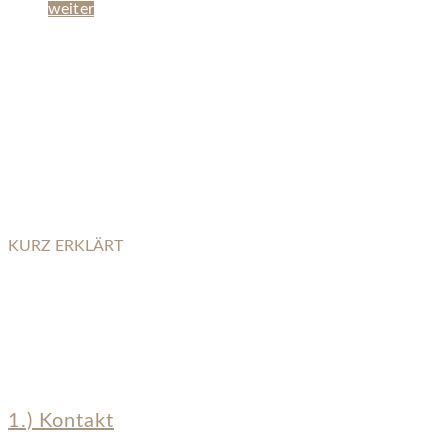
weiter
KURZ ERKLÄRT
WIE IST UNSER ABLAUF?
1.) Kontakt