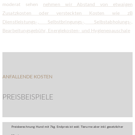
moderat sehen
nehmen wir Abstand von etwaigen
Zusatzkosten oder versteckten Kosten wie zB
Dienstleistungs-, Selbstbringungs-, Selbstabholungs-,
Bearbeitungsgebühr, Energiekosten- und Hygienepauschale
ANFALLENDE KOSTEN
PREISBEISPIELE
Preisberechnung Hund mit 7kg. Endpreis ist exkl. Tierurne aber inkl. gesetzlicher