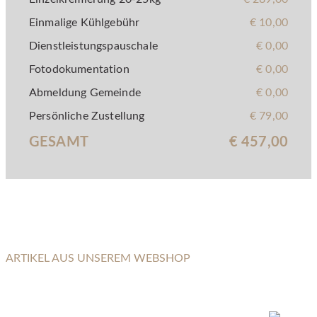
Einmalige Kühlgebühr
€ 10,00
Dienstleistungspauschale
€ 0,00
Fotodokumentation
€ 0,00
Abmeldung Gemeinde
€ 0,00
Persönliche Zustellung
€ 79,00
GESAMT
€ 457,00
ARTIKEL AUS UNSEREM WEBSHOP