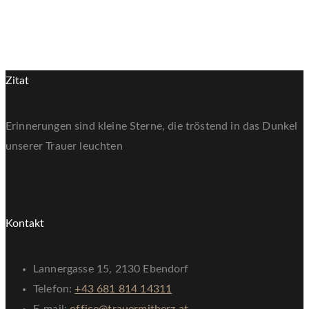
Zitat
Erinnerungen sind kleine Sterne, die tröstend in das Dunkel
unserer Trauer leuchten
Kontakt
Lannergasse 15, 2130 Ebendorf
Telefon:
+43 681 814 14311