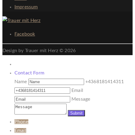
Impressum
Facebook
Design by Trauer mit Herz © 2026
Contact Form
Name
+4368181414311
Email
Message
Phone
Email