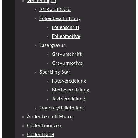
Verzierungen
24 Karat Gold
Folienbeschriftung
Folienschrift
Folienmotive
Lasergravur
Gravurschrift
Gravurmotive
Sparkling Star
Fotoveredelung
Motivveredelung
Textveredelung
Transfer/Reliefbilder
Andenken mit Haare
Gedenkmünzen
Gedenktafel