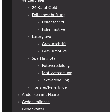
Verzierungen
24 Karat Gold
Folienbeschriftung
Folienschrift
Folienmotive
Lasergravur
Gravurschrift
Gravurmotive
Sparkling Star
Fotoveredelung
Motivveredelung
Textveredelung
Transfer/Reliefbilder
Andenken mit Haare
Gedenkmünzen
Gedenktafel