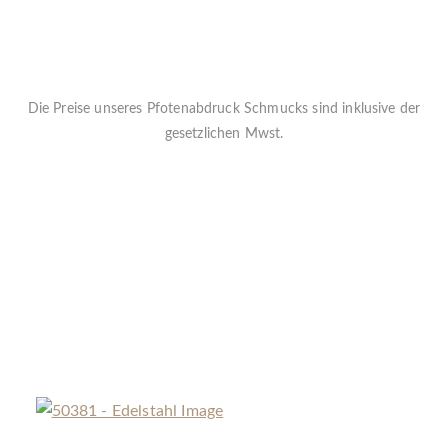
Die Preise unseres Pfotenabdruck Schmucks sind inklusive der
gesetzlichen Mwst.
Jeder Anhänger kann gegen einen Aufpreis von
29€ inkl. Mwst.
individuell graviert werden.
Das 3D File beinhaltet kein 3D File direkt sondern 2 Bilder davon
für zB ein Tattoo
Die Lieferzeit beträgt ca. 5-7 Werktage
« Zurück