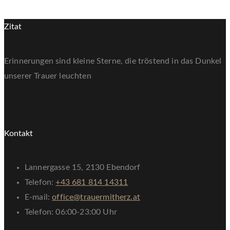
Zitat
Erinnerungen sind kleine Sterne, die tröstend in das Dunkel
unserer Trauer leuchten
Kontakt
Lannergasse 15, 2130 Ebendorf
Telefon:
+43 681 814 14311
E-mail:
office@trauermitherz.at
Telefon: 06:00-23:00 Uhr