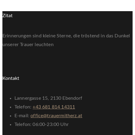
Zitat
Erinnerungen sind kleine Sterne, die tröstend in das Dunkel
unserer Trauer leuchten
Kontakt
Lannergasse 15, 2130 Ebendorf
Telefon:
+43 681 814 14311
E-mail:
office@trauermitherz.at
Telefon: 06:00-23:00 Uhr