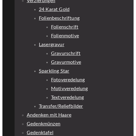
Verzierungen
24 Karat Gold
Folienbeschriftung
Folienschrift
Folienmotive
Lasergravur
Gravurschrift
Gravurmotive
Sparkling Star
Fotoveredelung
Motivveredelung
Textveredelung
Transfer/Reliefbilder
Andenken mit Haare
Gedenkmünzen
Gedenktafel