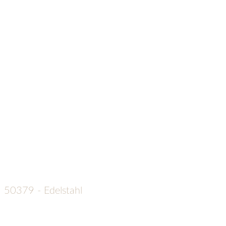
50379 - Edelstahl
€
119