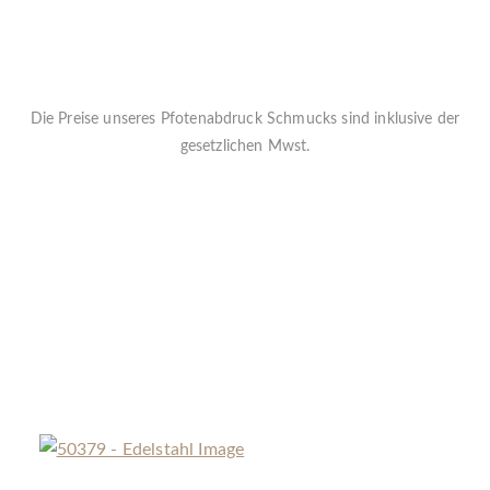
Die Preise unseres Pfotenabdruck Schmucks sind inklusive der
gesetzlichen Mwst.
Jeder Anhänger kann gegen einen Aufpreis von
29€ inkl. Mwst.
individuell graviert werden.
Das 3D File beinhaltet kein 3D File direkt sondern 2 Bilder davon
für zB ein Tattoo
Die Lieferzeit beträgt ca. 5-7 Werktage
« Zurück