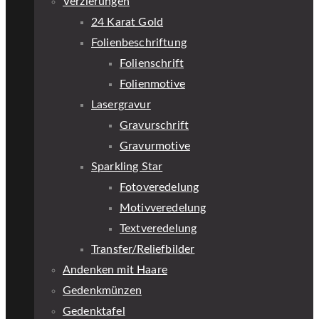
Verzierungen
24 Karat Gold
Folienbeschriftung
Folienschrift
Folienmotive
Lasergravur
Gravurschrift
Gravurmotive
Sparkling Star
Fotoveredelung
Motivveredelung
Textveredelung
Transfer/Reliefbilder
Andenken mit Haare
Gedenkmünzen
Gedenktafel