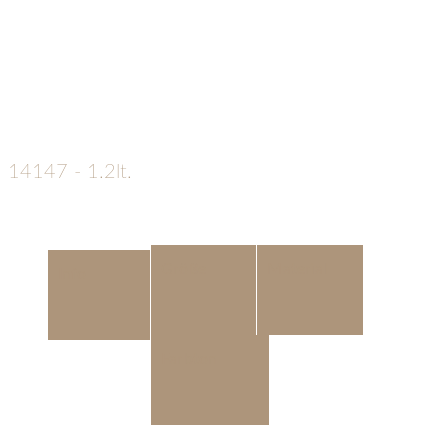
14147 - 1.2lt.
€
139
Diese
Größe
Material
Info
elegante
anthrazite
Naturstoffurne der Edition
Farbton
Nova wird mit der Gravur
von 4 Pfötchen zusätzlich
veredelt.