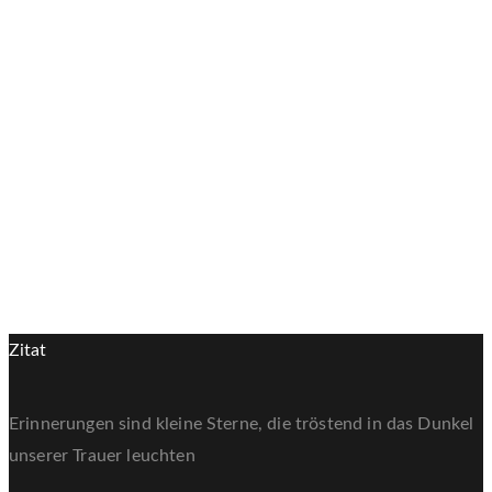
1.2lt.
10-30kg
Naturstoff
Zweifärbig
Zitat
Erinnerungen sind kleine Sterne, die tröstend in das Dunkel
unserer Trauer leuchten