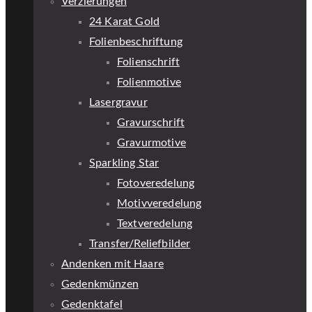
Verzierungen
24 Karat Gold
Folienbeschriftung
Folienschrift
Folienmotive
Lasergravur
Gravurschrift
Gravurmotive
Sparkling Star
Fotoveredelung
Motivveredelung
Textveredelung
Transfer/Reliefbilder
Andenken mit Haare
Gedenkmünzen
Gedenktafel