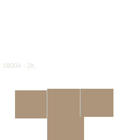
18004 - 2lt.
€
189
Diese, von
Größe
Material
Info
der Optik
her
”futuristische”
Farbton
Kunststoffurne ist ein
richtiger Blickfang und die