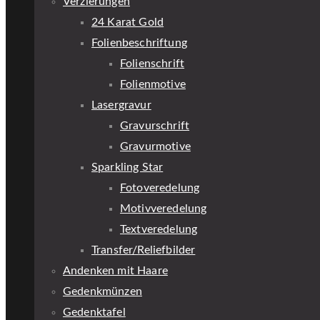
Verzierungen
24 Karat Gold
Folienbeschriftung
Folienschrift
Folienmotive
Lasergravur
Gravurschrift
Gravurmotive
Sparkling Star
Fotoveredelung
Motivveredelung
Textveredelung
Transfer/Reliefbilder
Andenken mit Haare
Gedenkmünzen
Gedenktafel