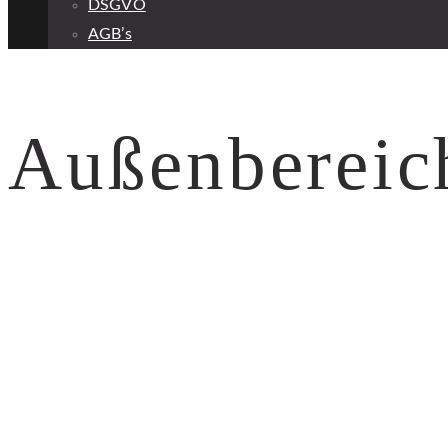
DSGVO
AGB’s
Außenbereic