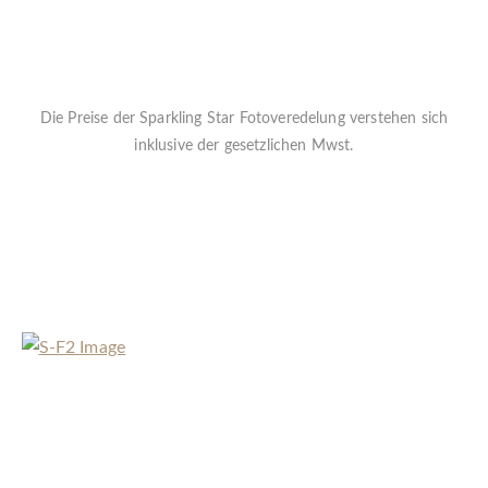
Die Preise der Sparkling Star Fotoveredelung verstehen sich
inklusive der gesetzlichen Mwst.
Folgende Motive und Schriftfarben stehen ihnen zur Verfügung.
Die Sparkling Star Motive können auf folgende Editionen
nicht angewendet werden: Elegant, Modern und Exklusiv
« Zurück