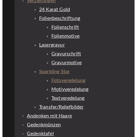
Verzierungen
24 Karat Gold
Folienbeschriftung
Folienschrift
Folienmotive
Lasergravur
Gravurschrift
Gravurmotive
Sparkling Star
Fotoveredelung
Motivveredelung
Textveredelung
Transfer/Reliefbilder
Andenken mit Haare
Gedenkmünzen
Gedenktafel