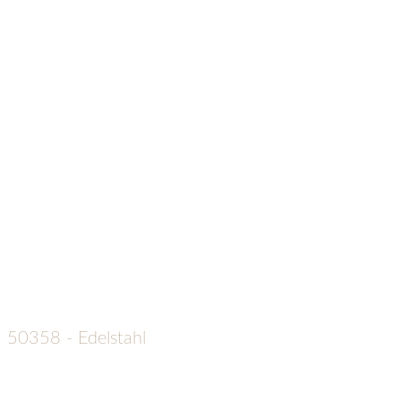
50358 - Edelstahl
€
129