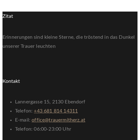
Zitat
Erinnerungen sind kleine Sterne, die tröstend in das Dunkel
unserer Trauer leuchten
Kontakt
Lannergasse 15, 2130 Ebendorf
Telefon:
+43 681 814 14311
E-mail:
office@trauermitherz.at
Telefon: 06:00-23:00 Uhr