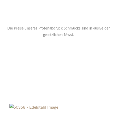
Die Preise unseres Pfotenabdruck Schmucks sind inklusive der
gesetzlichen Mwst.
Jeder Anhänger kann gegen einen Aufpreis von
29€ inkl. Mwst.
individuell graviert werden.
Das 3D File beinhaltet kein 3D File direkt sondern 2 Bilder davon
für zB ein Tattoo
Die Lieferzeit beträgt ca. 5-7 Werktage
« Zurück