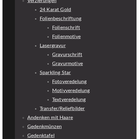
Verzierungen
24 Karat Gold
Folienbeschriftung
Folienschrift
Folienmotive
Lasergravur
Gravurschrift
Gravurmotive
Sparkling Star
Fotoveredelung
Motivveredelung
Textveredelung
Transfer/Reliefbilder
Andenken mit Haare
Gedenkmünzen
Gedenktafel