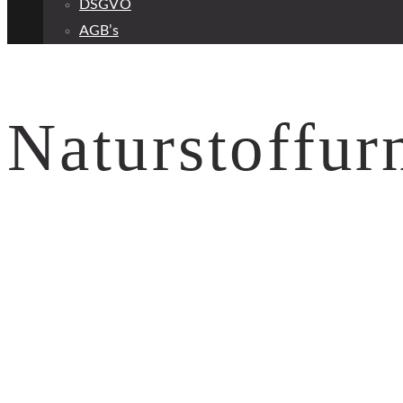
DSGVO
AGB’s
Naturstoffu