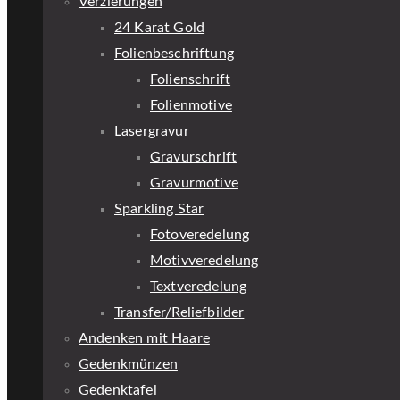
Verzierungen
24 Karat Gold
Folienbeschriftung
Folienschrift
Folienmotive
Lasergravur
Gravurschrift
Gravurmotive
Sparkling Star
Fotoveredelung
Motivveredelung
Textveredelung
Transfer/Reliefbilder
Andenken mit Haare
Gedenkmünzen
Gedenktafel