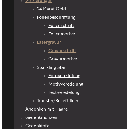
Verzierungen
24 Karat Gold
Folienbeschriftung
Folienschrift
Folienmotive
Lasergravur
Gravurschrift
Gravurmotive
Sparkling Star
Fotoveredelung
Motivveredelung
Textveredelung
Transfer/Reliefbilder
Andenken mit Haare
Gedenkmünzen
Gedenktafel