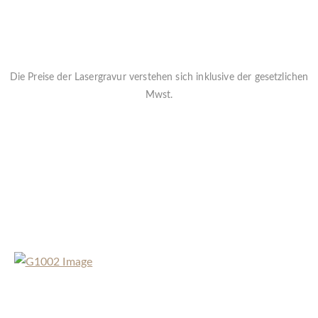
Die Preise der Lasergravur verstehen sich inklusive der gesetzlichen
Mwst.
Folgende Schriftvarianten stehen ihnen zur Verfügung. Alle
Metallurnen außer die Reihe ELEGANT können mit einer Lasergravur
versehen werden
Bei Lasergravuren auf lackierten Urnen kommt die Farbe
des Grundmaterials zum Vorschein
« Zurück