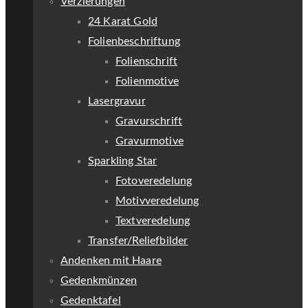
Verzierungen
24 Karat Gold
Folienbeschriftung
Folienschrift
Folienmotive
Lasergravur
Gravurschrift
Gravurmotive
Sparkling Star
Fotoveredelung
Motivveredelung
Textveredelung
Transfer/Reliefbilder
Andenken mit Haare
Gedenkmünzen
Gedenktafel