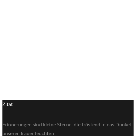
Ein perfekter Ruheplatz und Andenken für Ihr geliebtes Haustier.
28cm
16cm
1.5lt.
1-40kg
Kunstharz
Dunkelbraun
Zitat
Erinnerungen sind kleine Sterne, die tröstend in das Dunkel
unserer Trauer leuchten