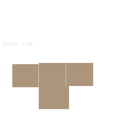
24103 - 1.5lt.
€
189
Unsere
Größe
Material
Info
Golden
Retriever-
Urne
spiegelt diesen
Farbton
hochintelligenten,
geselligen und treuen
Begleiter wunderbar wider.