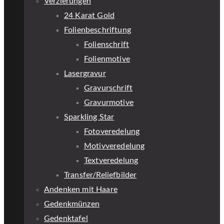
Verzierungen
24 Karat Gold
Folienbeschriftung
Folienschrift
Folienmotive
Lasergravur
Gravurschrift
Gravurmotive
Sparkling Star
Fotoveredelung
Motivveredelung
Textveredelung
Transfer/Reliefbilder
Andenken mit Haare
Gedenkmünzen
Gedenktafel