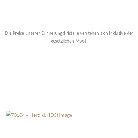
Die Preise unserer Erinnerungskristalle verstehen sich inklusive der
gesetzlichen Mwst.
Die Lieferzeit (für ID1-8) beträgt ca.
3-4 Wochen.
Für alle anderen
Kristalle beträgt die Lieferzeit ca.
6-8 Wochen
Da jeder einzelne Kristall ein Unikat ist und per Hand gefertigt wird
kann es natürlich zu Formabweichungen kommen
Aufpreis für Goldveredelung (ID1-5):
29€
« Zurück