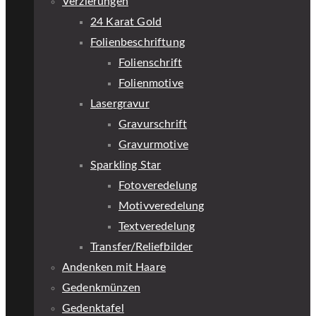
Verzierungen
24 Karat Gold
Folienbeschriftung
Folienschrift
Folienmotive
Lasergravur
Gravurschrift
Gravurmotive
Sparkling Star
Fotoveredelung
Motivveredelung
Textveredelung
Transfer/Reliefbilder
Andenken mit Haare
Gedenkmünzen
Gedenktafel