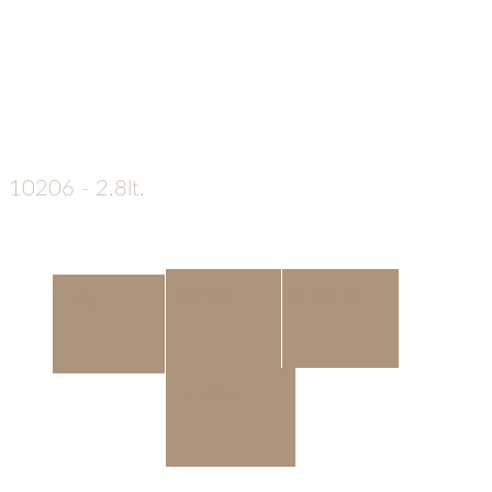
10206 - 2.8lt.
€
155
Die
Größe
Material
Info
Keramikurnen der Edition
Farbton
Verona besitzen eine samti
schimmernde Oberfläche.
Verziert werden sie mit
gebürsteten Goldpfoten oder dem Motiv Herz mit Pfoten