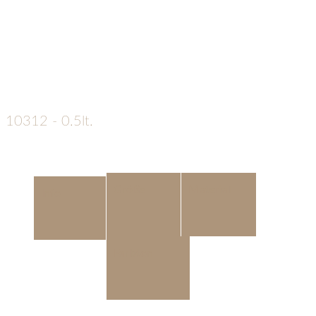
10312 - 0.5lt.
€
115
Die
Größe
Material
Info
Keramikurnen der Edition
Farbton
Siena besitzen eine
Samtoberfläche. Sie sind
verziert mit vertieften
Pfötchen, welche von Hand gold ausgelegt werden