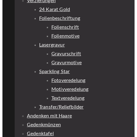
Verzierungen
24 Karat Gold
Folienbeschriftung
Folienschrift
Folienmotive
Lasergravur
Gravurschrift
Gravurmotive
Sparkling Star
Fotoveredelung
Motivveredelung
Textveredelung
Transfer/Reliefbilder
Andenken mit Haare
Gedenkmünzen
Gedenktafel