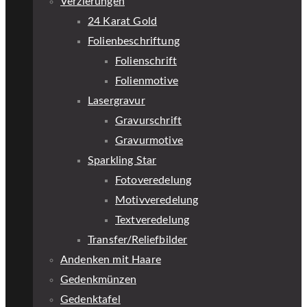
Verzierungen
24 Karat Gold
Folienbeschriftung
Folienschrift
Folienmotive
Lasergravur
Gravurschrift
Gravurmotive
Sparkling Star
Fotoveredelung
Motivveredelung
Textveredelung
Transfer/Reliefbilder
Andenken mit Haare
Gedenkmünzen
Gedenktafel