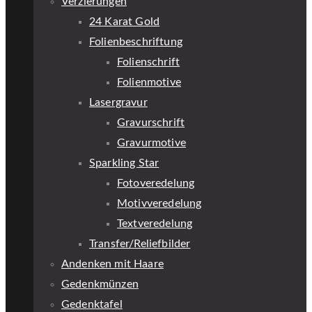
Verzierungen
24 Karat Gold
Folienbeschriftung
Folienschrift
Folienmotive
Lasergravur
Gravurschrift
Gravurmotive
Sparkling Star
Fotoveredelung
Motivveredelung
Textveredelung
Transfer/Reliefbilder
Andenken mit Haare
Gedenkmünzen
Gedenktafel