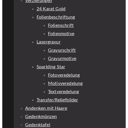
Verzierungen
24 Karat Gold
Folienbeschriftung
Folienschrift
Folienmotive
Lasergravur
Gravurschrift
Gravurmotive
Sparkling Star
Fotoveredelung
Motivveredelung
Textveredelung
Transfer/Reliefbilder
Andenken mit Haare
Gedenkmünzen
Gedenktafel