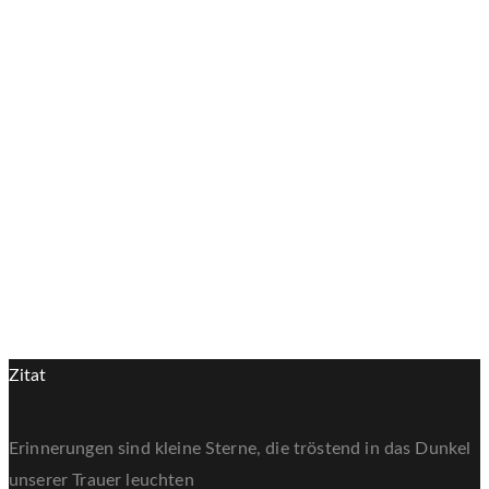
8,5cm
13cm
0.5lt.
1-10kg
Naturstoff - Lehm
Mehrfärbig
Zitat
Erinnerungen sind kleine Sterne, die tröstend in das Dunkel
unserer Trauer leuchten