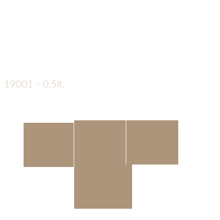
19001 - 0.5lt.
€
119
Diese
Größe
Material
Info
Biournen
mit
Teelichteinsatz, welche aus
Farbton
Lehm bestehen sind für
die Erdbestattung als auch
zum Aufstellen im
Innenbereich gedacht. Das Motiv zeigt wunderschöne Simsen